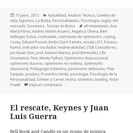
Publicado
15 junio, 2012
Categorías
Actualidad
,
Analisis Técnico
,
Cambio de
vida
el
,
Expertos
,
La Bolsa
,
Personalidades
,
Psicología
,
reglas del
mercado
,
Screeners
,
Teorías en Bolsa
Etiquetas
afrontamiento
,
Ana
María Pérez
,
Andrés Martín Asuero
,
Angélica Olvera
,
Bert
Hellinger
,
bolsa
,
coeficiente
,
coeficiente de optimismo
,
coping
,
Covey
,
Eduard Punset
,
Emilio Duró Pamiés
,
escala LOT
,
fracaso
,
humor
,
indicador-oscilador
,
invulnerabilidad
,
ITER Consultores
,
Jon Kavat-Zinn
,
José Antonio Marina
,
José Bermúdez
,
Life
Orientation Test
,
Monty Python
,
Optimismo disposicional
,
optimismo ilusorio
,
optimismo no realista
,
optimismo
situacional
,
Pedagogía Sistémica
,
pesimismo defensivo
,
Pilar
Sanjuán
,
positivo
,
Proverbio hindú
,
psicologia
,
Psicología de la
Persoanalidad
,
Scheier y Carver
,
Sesha
,
sistemas
,
trading
,
Victor
Frankl
Deja un comentario
en Coeficientes (2): Coeficiente de Opti
El rescate, Keynes y Juan
Luis Guerra
Bell Book and Candle es un grupo de música