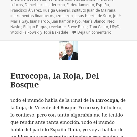
críticas
,
Daniel Lacalle
,
derecha
,
Endeudamiento
,
España
,
Francisco Álvarez
,
Huelga General
,
Instituto Juan de Mairana
,
instrumentos financieros
,
izquierda
,
Jesús Huerta de Soto
,
José
María Gay
,
Juan Pardo
,
Juan Ramón Rayo
,
María Blanco
,
Ned
Naylor
,
Philipp Bagus
,
revelarse
,
Steve Baker
,
Toni Cantó
,
UPyD
,
Witold Falkowski y Tobi Baxedale
Deja un comentario
en Menú de crí
Eurocopa, la Roja, Del
Bosque
Todo el mundo habla de la Final de la
Eurocopa
, de
la Roja, de Vicente del Bosque. Yo no soy futbolero,
lo confieso, pero con tanta algarabía me he tenido
que rendir ante tanta emoción. Todo el mundo
habla del partido España-Italia, yo voy a hablar de
un libro que nos permite entender a este equipo, a