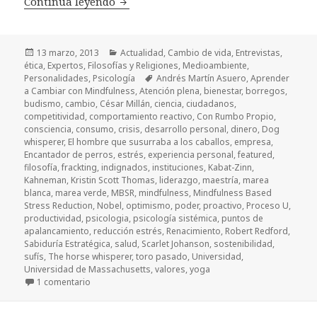
Continúa leyendo
Mindfulness y MBSR, aprender a leer y
Publicado
13 marzo, 2013
Categorías
Actualidad
,
Cambio de vida
,
Entrevistas
,
ética
el
,
Expertos
,
Filosofías y Religiones
,
Medioambiente
,
Personalidades
,
Psicología
Etiquetas
Andrés Martín Asuero
,
Aprender
a Cambiar con Mindfulness
,
Atención plena
,
bienestar
,
borregos
,
budismo
,
cambio
,
César Millán
,
ciencia
,
ciudadanos
,
competitividad
,
comportamiento reactivo
,
Con Rumbo Propio
,
consciencia
,
consumo
,
crisis
,
desarrollo personal
,
dinero
,
Dog
whisperer
,
El hombre que susurraba a los caballos
,
empresa
,
Encantador de perros
,
estrés
,
experiencia personal
,
featured
,
filosofía
,
frackting
,
indignados
,
instituciones
,
Kabat-Zinn
,
Kahneman
,
Kristin Scott Thomas
,
liderazgo
,
maestría
,
marea
blanca
,
marea verde
,
MBSR
,
mindfulness
,
Mindfulness Based
Stress Reduction
,
Nobel
,
optimismo
,
poder
,
proactivo
,
Proceso U
,
productividad
,
psicologia
,
psicología sistémica
,
puntos de
apalancamiento
,
reducción estrés
,
Renacimiento
,
Robert Redford
,
Sabiduría Estratégica
,
salud
,
Scarlet Johanson
,
sostenibilidad
,
sufís
,
The horse whisperer
,
toro pasado
,
Universidad
,
Universidad de Massachusetts
,
valores
,
yoga
1 comentario
en Mindfulness y MBSR, aprender a leer y escribir el p