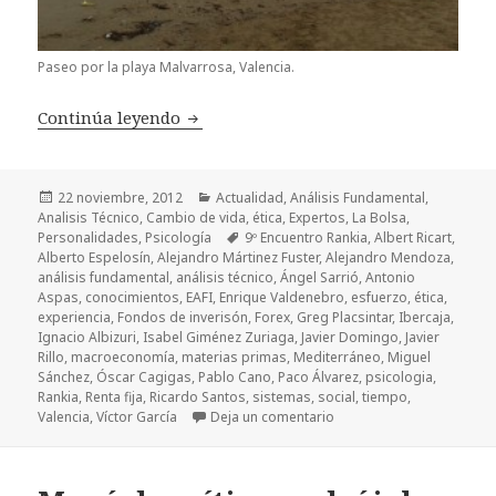
Paseo por la playa Malvarrosa, Valencia.
Continúa leyendo
¡Vaya encuentro!
Publicado
22 noviembre, 2012
Categorías
Actualidad
,
Análisis Fundamental
,
Analisis Técnico
el
,
Cambio de vida
,
ética
,
Expertos
,
La Bolsa
,
Personalidades
,
Psicología
Etiquetas
9º Encuentro Rankia
,
Albert Ricart
,
Alberto Espelosín
,
Alejandro Mártinez Fuster
,
Alejandro Mendoza
,
análisis fundamental
,
análisis técnico
,
Ángel Sarrió
,
Antonio
Aspas
,
conocimientos
,
EAFI
,
Enrique Valdenebro
,
esfuerzo
,
ética
,
experiencia
,
Fondos de inverisón
,
Forex
,
Greg Placsintar
,
Ibercaja
,
Ignacio Albizuri
,
Isabel Giménez Zuriaga
,
Javier Domingo
,
Javier
Rillo
,
macroeconomía
,
materias primas
,
Mediterráneo
,
Miguel
Sánchez
,
Óscar Cagigas
,
Pablo Cano
,
Paco Álvarez
,
psicologia
,
Rankia
,
Renta fija
,
Ricardo Santos
,
sistemas
,
social
,
tiempo
,
Valencia
,
Víctor García
Deja un comentario
en ¡Vaya encuentro!