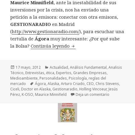
Maurice Minnifield
, ante la inestabilidad de sus
inversiones por la crisis, nos ha enviado una
petición a la emisora: conectar con otra emisora,
GESTIONARADIO
en Madrid
(
http://www.gestionaradio.com/
), para escuchar una
tertulia de
Ágora
muy interesante: ¿Por qué sube
la Bolsa?
Continúa leyendo
Chris Stevens desde la K-OSO
Publicado
17 mayo, 2012
Categorías
Actualidad
,
Análisis Fundamental
,
Analisis
Técnico
el
,
Entrevistas
,
ética
,
Expertos
,
Grandes Empresas
,
Medioambiente
,
Personalidades
,
Psicología
,
reglas del
mercado
Etiquetas
Ágora
,
Alaska
,
Arturo Criado
,
CEO
,
Chris Stevens
,
Ciceli
,
Doctor en Alaska
,
Gestionaradio
,
Holling Vincoeur
,
Jesús
Pérez
,
K-OSO
,
Maurice Minnifield
Deja un comentario
en Chris Steve