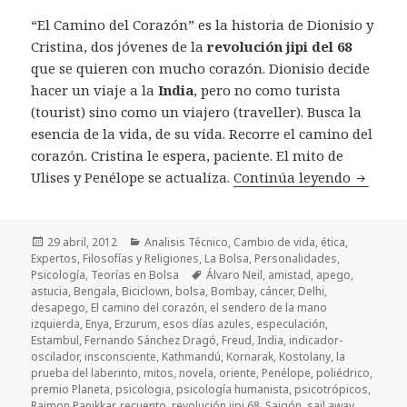
“El Camino del Corazón” es la historia de Dionisio y
Cristina, dos jóvenes de la
revolución jipi del 68
que se quieren con mucho corazón. Dionisio decide
hacer un viaje a la
India
, pero no como turista
(tourist) sino como un viajero (traveller). Busca la
esencia de la vida, de su vida. Recorre el camino del
corazón. Cristina le espera, paciente. El mito de
Ulises y Penélope se actualiza.
Continúa leyendo
El cami
Publicado
29 abril, 2012
Categorías
Analisis Técnico
,
Cambio de vida
,
ética
,
Expertos
el
,
Filosofías y Religiones
,
La Bolsa
,
Personalidades
,
Psicología
,
Teorías en Bolsa
Etiquetas
Álvaro Neil
,
amistad
,
apego
,
astucia
,
Bengala
,
Biciclown
,
bolsa
,
Bombay
,
cáncer
,
Delhi
,
desapego
,
El camino del corazón
,
el sendero de la mano
izquierda
,
Enya
,
Erzurum
,
esos días azules
,
especulación
,
Estambul
,
Fernando Sánchez Dragó
,
Freud
,
India
,
indicador-
oscilador
,
insconsciente
,
Kathmandú
,
Kornarak
,
Kostolany
,
la
prueba del laberinto
,
mitos
,
novela
,
oriente
,
Penélope
,
poliédrico
,
premio Planeta
,
psicologia
,
psicología humanista
,
psicotrópicos
,
Raimon Panikkar
,
recuento
,
revolución jipi 68
,
Saigón
,
sail away
,