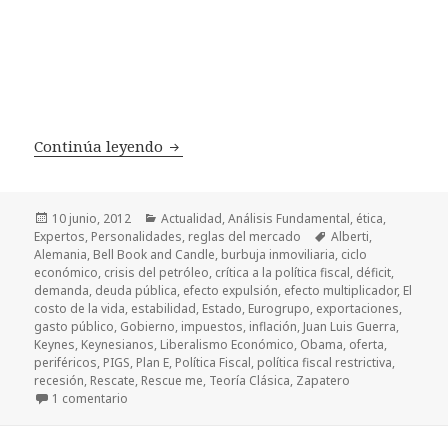
Continúa leyendo
El rescate, Keynes y Juan Luis Guerra
Publicado
10 junio, 2012
Categorías
Actualidad
,
Análisis Fundamental
,
ética
,
Expertos
el
,
Personalidades
,
reglas del mercado
Etiquetas
Alberti
,
Alemania
,
Bell Book and Candle
,
burbuja inmoviliaria
,
ciclo
económico
,
crisis del petróleo
,
crítica a la política fiscal
,
déficit
,
demanda
,
deuda pública
,
efecto expulsión
,
efecto multiplicador
,
El
costo de la vida
,
estabilidad
,
Estado
,
Eurogrupo
,
exportaciones
,
gasto público
,
Gobierno
,
impuestos
,
inflación
,
Juan Luis Guerra
,
Keynes
,
Keynesianos
,
Liberalismo Económico
,
Obama
,
oferta
,
periféricos
,
PIGS
,
Plan E
,
Política Fiscal
,
política fiscal restrictiva
,
recesión
,
Rescate
,
Rescue me
,
Teoría Clásica
,
Zapatero
1 comentario
en El rescate, Keynes y Juan Luis Guerra