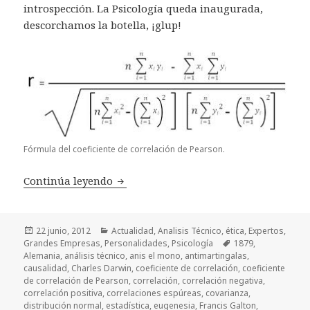
introspección. La Psicología queda inaugurada,
descorchamos la botella, ¡glup!
Fórmula del coeficiente de correlación de Pearson.
Continúa leyendo
Coeficientes(3): el coeficiente de corr
Publicado
22 junio, 2012
Categorías
Actualidad
,
Analisis Técnico
,
ética
,
Expertos
,
Grandes Empresas
el
,
Personalidades
,
Psicología
Etiquetas
1879
,
Alemania
,
análisis técnico
,
anis el mono
,
antimartingalas
,
causalidad
,
Charles Darwin
,
coeficiente de correlación
,
coeficiente
de correlación de Pearson
,
correlación
,
correlación negativa
,
correlación positiva
,
correlaciones espúreas
,
covarianza
,
distribución normal
,
estadística
,
eugenesia
,
Francis Galton
,