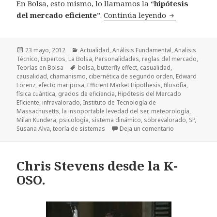
En Bolsa, esto mismo, lo llamamos la “
hipótesis
del mercado eficiente
”.
Continúa leyendo
Mercados alea
Publicado
23 mayo, 2012
Categorías
Actualidad
,
Análisis Fundamental
,
Analisis
Técnico
el
,
Expertos
,
La Bolsa
,
Personalidades
,
reglas del mercado
,
Teorías en Bolsa
Etiquetas
bolsa
,
butterfly effect
,
casualidad
,
causalidad
,
chamanismo
,
cibernética de segundo orden
,
Edward
Lorenz
,
efecto mariposa
,
Efficient Market Hipothesis
,
filosofía
,
física cuántica
,
grados de eficiencia
,
Hipótesis del Mercado
Eficiente
,
infravalorado
,
Instituto de Tecnología de
Massachusetts
,
la insoportable levedad del ser
,
meteorología
,
Milan Kundera
,
psicologia
,
sistema dinámico
,
sobrevalorado
,
SP
,
Susana Alva
,
teoría de sistemas
Deja un comentario
en Mercados ale
Chris Stevens desde la K-
OSO.