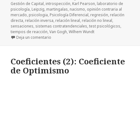
Gestión de Capital
,
introspección
,
Karl Pearson
,
laboratorio de
psicología
,
Leipzig
,
martingalas
,
nacismo
,
opinión contraria al
mercado
,
psicologia
,
Psicología Diferencial
,
regresión
,
relación
directa
,
relación inversa
,
relación lineal
,
relación no lineal
,
sensaciones
,
sistemas contratendenciales
,
test psicológicos
,
tiempos de reacción
,
Van Gogh
,
Wilhem Wundt
Deja un comentario
en Coeficientes(3): el coeficiente de correlación
Coeficientes (2): Coeficiente
de Optimismo