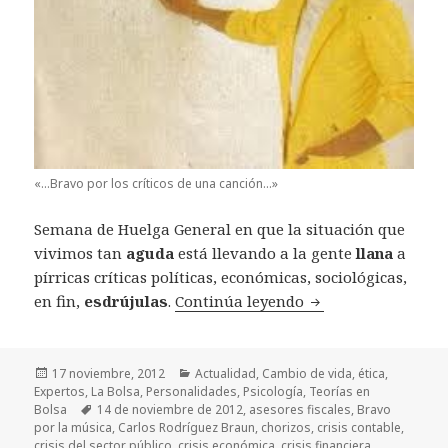
«…Bravo por los críticos de una canción…»
Semana de Huelga General en que la situación que
vivimos tan
aguda
está llevando a la gente
llana
a
pírricas críticas políticas, económicas, sociológicas,
en fin,
esdrújulas
.
Continúa leyendo
Menú de críticas e
Publicado
17 noviembre, 2012
Categorías
Actualidad
,
Cambio de vida
,
ética
,
Expertos
el
,
La Bolsa
,
Personalidades
,
Psicología
,
Teorías en
Bolsa
Etiquetas
14 de noviembre de 2012
,
asesores fiscales
,
Bravo
por la música
,
Carlos Rodríguez Braun
,
chorizos
,
crisis contable
,
crisis del sector público
,
crisis económica
,
crisis financiera
,