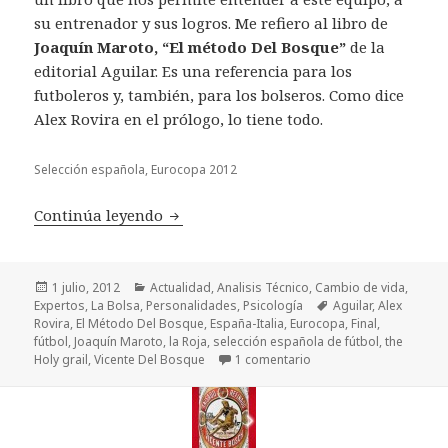
su entrenador y sus logros. Me refiero al libro de
Joaquín Maroto, “El método Del Bosque”
de la
editorial Aguilar. Es una referencia para los
futboleros y, también, para los bolseros. Como dice
Alex Rovira en el prólogo, lo tiene todo.
Selección española, Eurocopa 2012
Continúa leyendo
Eurocopa, la Roja, Del Bosque
Publicado
1 julio, 2012
Categorías
Actualidad
,
Analisis Técnico
,
Cambio de vida
,
Expertos
el
,
La Bolsa
,
Personalidades
,
Psicología
Etiquetas
Aguilar
,
Alex
Rovira
,
El Método Del Bosque
,
España-Italia
,
Eurocopa
,
Final
,
fútbol
,
Joaquín Maroto
,
la Roja
,
selección española de fútbol
,
the
Holy grail
,
Vicente Del Bosque
1 comentario
en Eurocopa, la Roja, D