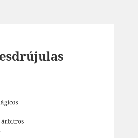
 esdrújulas
mágicos
 árbitros
»