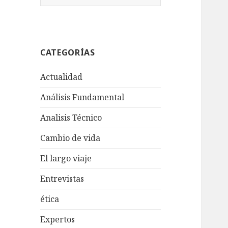
u
s
c
a
CATEGORÍAS
r
:
Actualidad
Análisis Fundamental
Analisis Técnico
Cambio de vida
El largo viaje
Entrevistas
ética
Expertos