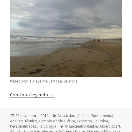
Paseo por la playa Malvarrosa, Valencia.
Continúa leyendo
¡Vaya encuentro!
Publicado
22 noviembre, 2012
Categorías
Actualidad
,
Análisis Fundamental
,
Analisis Técnico
el
,
Cambio de vida
,
ética
,
Expertos
,
La Bolsa
,
Personalidades
,
Psicología
Etiquetas
9º Encuentro Rankia
,
Albert Ricart
,
Alberto Espelosín
,
Alejandro Mártinez Fuster
,
Alejandro Mendoza
,