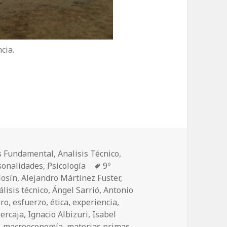
cia.
is Fundamental
,
Analisis Técnico
,
sonalidades
,
Psicología
Etiquetas
9º
losín
,
Alejandro Mártinez Fuster
,
álisis técnico
,
Ángel Sarrió
,
Antonio
bro
,
esfuerzo
,
ética
,
experiencia
,
bercaja
,
Ignacio Albizuri
,
Isabel
,
macroeconomía
,
materias primas
,