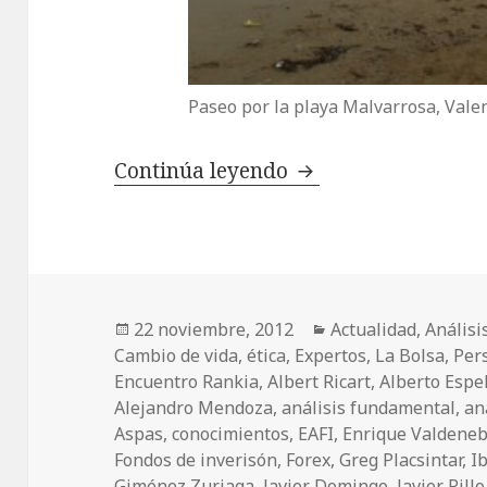
Paseo por la playa Malvarrosa, Valen
Continúa leyendo
¡Vaya encuentro!
Publicado
22 noviembre, 2012
Categorías
Actualidad
,
Anális
Cambio de vida
el
,
ética
,
Expertos
,
La Bolsa
,
Per
Encuentro Rankia
,
Albert Ricart
,
Alberto Espe
Alejandro Mendoza
,
análisis fundamental
,
an
Aspas
,
conocimientos
,
EAFI
,
Enrique Valdene
Fondos de inverisón
,
Forex
,
Greg Placsintar
,
I
Giménez Zuriaga
,
Javier Domingo
,
Javier Rillo