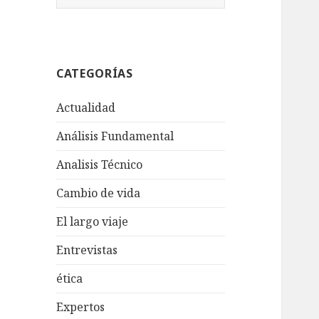
u
s
c
a
CATEGORÍAS
r
:
Actualidad
Análisis Fundamental
Analisis Técnico
Cambio de vida
El largo viaje
Entrevistas
ética
Expertos