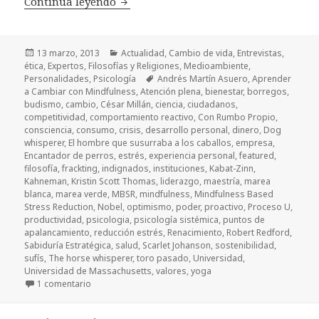
Continúa leyendo
Mindfulness y MBSR, aprender a leer y
Publicado
13 marzo, 2013
Categorías
Actualidad
,
Cambio de vida
,
Entrevistas
,
ética
el
,
Expertos
,
Filosofías y Religiones
,
Medioambiente
,
Personalidades
,
Psicología
Etiquetas
Andrés Martín Asuero
,
Aprender
a Cambiar con Mindfulness
,
Atención plena
,
bienestar
,
borregos
,
budismo
,
cambio
,
César Millán
,
ciencia
,
ciudadanos
,
competitividad
,
comportamiento reactivo
,
Con Rumbo Propio
,
consciencia
,
consumo
,
crisis
,
desarrollo personal
,
dinero
,
Dog
whisperer
,
El hombre que susurraba a los caballos
,
empresa
,
Encantador de perros
,
estrés
,
experiencia personal
,
featured
,
filosofía
,
frackting
,
indignados
,
instituciones
,
Kabat-Zinn
,
Kahneman
,
Kristin Scott Thomas
,
liderazgo
,
maestría
,
marea
blanca
,
marea verde
,
MBSR
,
mindfulness
,
Mindfulness Based
Stress Reduction
,
Nobel
,
optimismo
,
poder
,
proactivo
,
Proceso U
,
productividad
,
psicologia
,
psicología sistémica
,
puntos de
apalancamiento
,
reducción estrés
,
Renacimiento
,
Robert Redford
,
Sabiduría Estratégica
,
salud
,
Scarlet Johanson
,
sostenibilidad
,
sufís
,
The horse whisperer
,
toro pasado
,
Universidad
,
Universidad de Massachusetts
,
valores
,
yoga
1 comentario
en Mindfulness y MBSR, aprender a leer y escribir el p