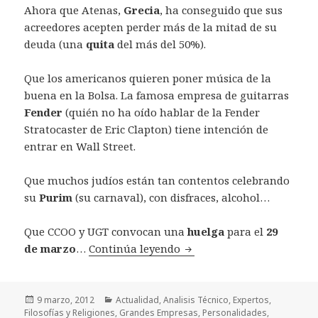
Ahora que Atenas,
Grecia
, ha conseguido que sus
acreedores acepten perder más de la mitad de su
deuda (una
quita
del más del 50%).
Que los americanos quieren poner música de la
buena en la Bolsa. La famosa empresa de guitarras
Fender
(quién no ha oído hablar de la Fender
Stratocaster de Eric Clapton) tiene intención de
entrar en Wall Street.
Que muchos judíos están tan contentos celebrando
su
Purim
(su carnaval), con disfraces, alcohol…
Que CCOO y UGT convocan una
huelga
para el
29
de marzo
…
Continúa leyendo
Con la tendencia nunca fa
Publicado
9 marzo, 2012
Categorías
Actualidad
,
Analisis Técnico
,
Expertos
,
Filosofías y Religiones
el
,
Grandes Empresas
,
Personalidades
,