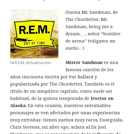
(Suena Mr. Sandman, de
The Chordettes: Mr.
Sandman, bring me a
dream… , señor “hombre
de arena” tráigame un
sueño…)
Mister Sandman
es una
farR.E.M. (Actualización).
famosa canción de los
años cincuenta escrita por Pat Ballard y
popularizada por The Chordettes. También es el
título de un simpático capítulo, como suele ser
habitual, de la quinta temporada de
Doctor en
Alaska
. En esta ocasión, nuestros entrañables
personajes se ven afectados por unas experiencias
muy extrañas: tienen sueños muy raros. Enseguida,
Chris Stevens, mi alter ego, aclara al Dr. Joel
Fleishman, que es consecuencia de la influencia de