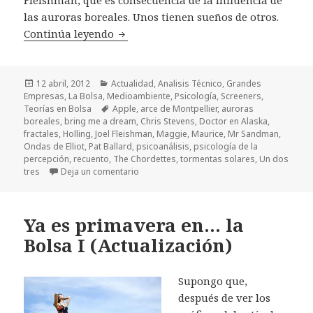
las auroras boreales. Unos tienen sueños de otros.
Continúa leyendo
Ya es primavera en… la Bolsa II (actual
Publicado
12 abril, 2012
Categorías
Actualidad
,
Analisis Técnico
,
Grandes
Empresas
el
,
La Bolsa
,
Medioambiente
,
Psicología
,
Screeners
,
Teorías en Bolsa
Etiquetas
Apple
,
arce de Montpellier
,
auroras
boreales
,
bring me a dream
,
Chris Stevens
,
Doctor en Alaska
,
fractales
,
Holling
,
Joel Fleishman
,
Maggie
,
Maurice
,
Mr Sandman
,
Ondas de Elliot
,
Pat Ballard
,
psicoanálisis
,
psicología de la
percepción
,
recuento
,
The Chordettes
,
tormentas solares
,
Un dos
tres
Deja un comentario
en Ya es primavera en… la Bolsa II (actualiz
Ya es primavera en… la
Bolsa I (Actualización)
Supongo que,
después de ver los