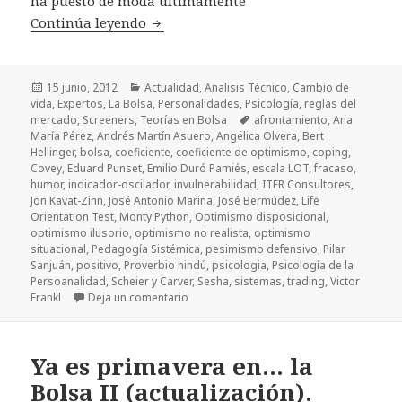
ha puesto de moda últimamente
Continúa leyendo
Coeficientes (2): Coeficiente de Optim
Publicado
15 junio, 2012
Categorías
Actualidad
,
Analisis Técnico
,
Cambio de
vida
el
,
Expertos
,
La Bolsa
,
Personalidades
,
Psicología
,
reglas del
mercado
,
Screeners
,
Teorías en Bolsa
Etiquetas
afrontamiento
,
Ana
María Pérez
,
Andrés Martín Asuero
,
Angélica Olvera
,
Bert
Hellinger
,
bolsa
,
coeficiente
,
coeficiente de optimismo
,
coping
,
Covey
,
Eduard Punset
,
Emilio Duró Pamiés
,
escala LOT
,
fracaso
,
humor
,
indicador-oscilador
,
invulnerabilidad
,
ITER Consultores
,
Jon Kavat-Zinn
,
José Antonio Marina
,
José Bermúdez
,
Life
Orientation Test
,
Monty Python
,
Optimismo disposicional
,
optimismo ilusorio
,
optimismo no realista
,
optimismo
situacional
,
Pedagogía Sistémica
,
pesimismo defensivo
,
Pilar
Sanjuán
,
positivo
,
Proverbio hindú
,
psicologia
,
Psicología de la
Persoanalidad
,
Scheier y Carver
,
Sesha
,
sistemas
,
trading
,
Victor
Frankl
Deja un comentario
en Coeficientes (2): Coeficiente de Opti
Ya es primavera en… la
Bolsa II (actualización).