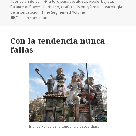
Teorías en Bolsa
el
Etiquetas
a toro pasado
,
alcista
,
Apple
,
bajista
,
Balance of Power
,
chartismo
,
gráficos
,
MoneyStream
,
psicología
de la percepción
,
Time Segmented Volume
Deja un comentario
en Ya es primavera en… la Bolsa I (Actualización)
Con la tendencia nunca
fallas
Ir a las Fallas es la tendencia estos días.