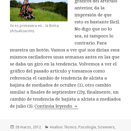
gráficos del artículo
anterior, da la
impresión de que
esto es bastante fácil.
Ya es primavera en... la Bolsa
No digo que no lo
(Actualización).
sea, ni tampoco lo
contrario. Para
muestra un botón. Vamos a ver qué nos dirían esos
mismos osciladores unas semanas antes en las que
se daba un giro en la tendencia. Volvemos a ver el
gráfico del pasado artículo y tomamos como
referencia el cambio de tendencia de alcista a
bajista de mediados de octubre (1), otro cambio
similar a finales de septiembre (2)y, finalmente, un
cambio de tendencia de bajista a alcista a mediados
de julio (3).
Continúa leyendo
Ya es primavera en… la Bol
Publicado
28 marzo, 2012
Categorías
Analisis Técnico
,
Psicología
,
Screeners
,