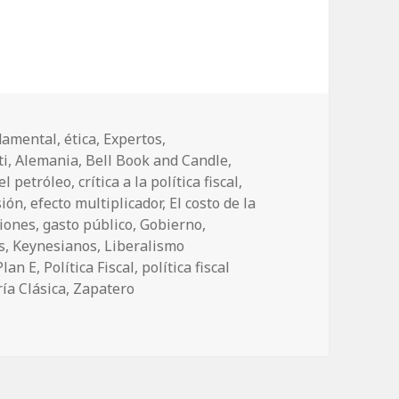
y Juan Luis Guerra
damental
,
ética
,
Expertos
,
etas
ti
,
Alemania
,
Bell Book and Candle
,
del petróleo
,
crítica a la política fiscal
,
sión
,
efecto multiplicador
,
El costo de la
iones
,
gasto público
,
Gobierno
,
s
,
Keynesianos
,
Liberalismo
Plan E
,
Política Fiscal
,
política fiscal
ía Clásica
,
Zapatero
uis Guerra