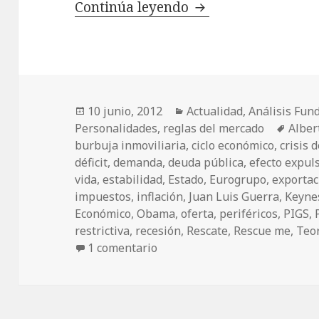
Continúa leyendo
El rescate, Keynes 
Publicado
10 junio, 2012
Categorías
Actualidad
,
Análisis Fun
Personalidades
el
,
reglas del mercado
Etiqu
Alber
burbuja inmoviliaria
,
ciclo económico
,
crisis 
déficit
,
demanda
,
deuda pública
,
efecto expul
vida
,
estabilidad
,
Estado
,
Eurogrupo
,
exportac
impuestos
,
inflación
,
Juan Luis Guerra
,
Keyne
Económico
,
Obama
,
oferta
,
periféricos
,
PIGS
,
restrictiva
,
recesión
,
Rescate
,
Rescue me
,
Teor
1 comentario
en El rescate, Keynes y Juan L