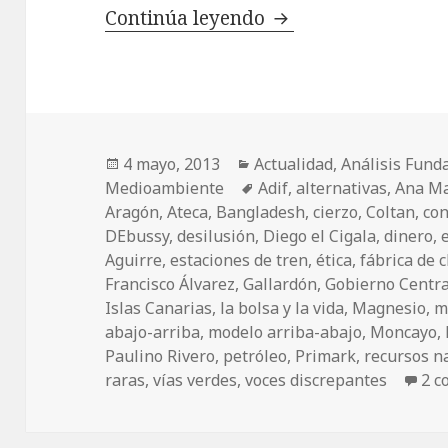
Continúa leyendo
Así… no.
Publicado
4 mayo, 2013
Categorías
Actualidad
,
Análisis Fund
Medioambiente
el
Etiquetas
Adif
,
alternativas
,
Ana Ma
Aragón
,
Ateca
,
Bangladesh
,
cierzo
,
Coltan
,
co
DEbussy
,
desilusión
,
Diego el Cigala
,
dinero
,
Aguirre
,
estaciones de tren
,
ética
,
fábrica de 
Francisco Álvarez
,
Gallardón
,
Gobierno Centra
Islas Canarias
,
la bolsa y la vida
,
Magnesio
,
m
abajo-arriba
,
modelo arriba-abajo
,
Moncayo
,
Paulino Rivero
,
petróleo
,
Primark
,
recursos n
raras
,
vías verdes
,
voces discrepantes
2 c