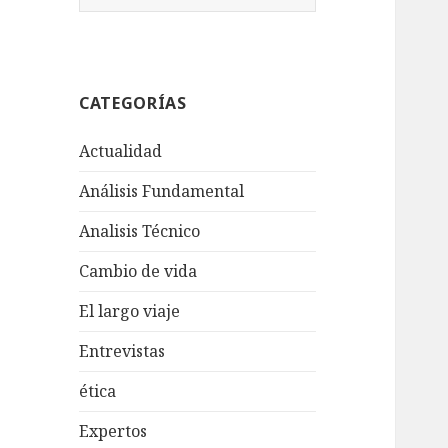
u
s
c
a
CATEGORÍAS
r
:
Actualidad
Análisis Fundamental
Analisis Técnico
Cambio de vida
El largo viaje
Entrevistas
ética
Expertos