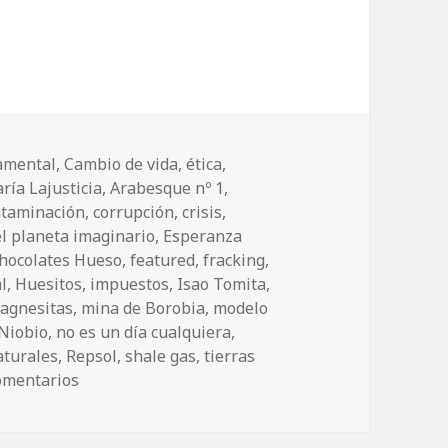
amental
,
Cambio de vida
,
ética
,
ría Lajusticia
,
Arabesque nº 1
,
ntaminación
,
corrupción
,
crisis
,
el planeta imaginario
,
Esperanza
chocolates Hueso
,
featured
,
fracking
,
l
,
Huesitos
,
impuestos
,
Isao Tomita
,
agnesitas
,
mina de Borobia
,
modelo
Niobio
,
no es un día cualquiera
,
aturales
,
Repsol
,
shale gas
,
tierras
omentarios
en Así… no.