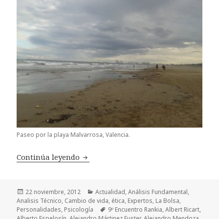
Paseo por la playa Malvarrosa, Valencia.
Continúa leyendo
¡Vaya encuentro!
Publicado
22 noviembre, 2012
Categorías
Actualidad
,
Análisis Fundamental
,
Analisis Técnico
el
,
Cambio de vida
,
ética
,
Expertos
,
La Bolsa
,
Personalidades
,
Psicología
Etiquetas
9º Encuentro Rankia
,
Albert Ricart
,
Alberto Espelosín
,
Alejandro Mártinez Fuster
,
Alejandro Mendoza
,