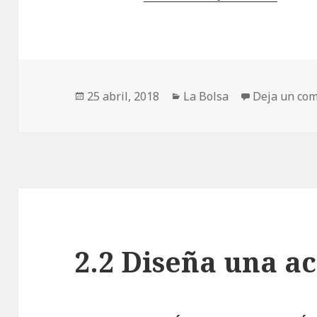
Publicado
25 abril, 2018
Categorías
La Bolsa
Deja un com
el
2.2 Diseña una a