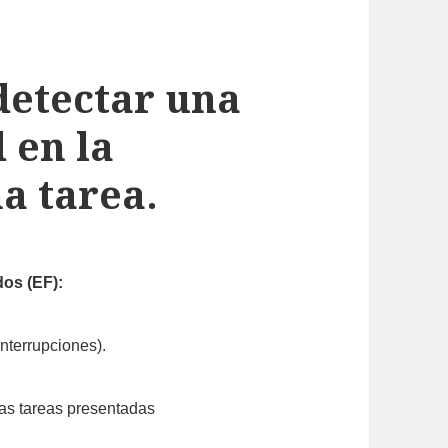
detectar una
d en la
a tarea.
os (EF):
interrupciones).
 las tareas presentadas