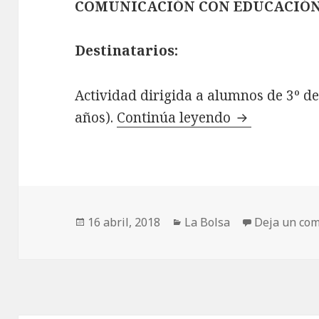
COMUNICACIÓN CON EDUCACIÓN
Destinatarios:
Actividad dirigida a alumnos de 3º d
años).
Continúa leyendo
2.2 Diseña u
Publicado
16 abril, 2018
Categorías
La Bolsa
Deja un com
el