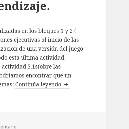
endizaje.
lizadas en los bloques 1 y 2 (
ones ejecutivas al inicio de las
lización de una versión del juego
odo esta última actividad,
 actividad 3.1s(obre las
 podríamos encontrar que un
lemas:
Continúa leyendo
3.2. Qué hacer si uno de 
entario
en 3.2. Qué hacer si uno de nuestros alumnos tiene 