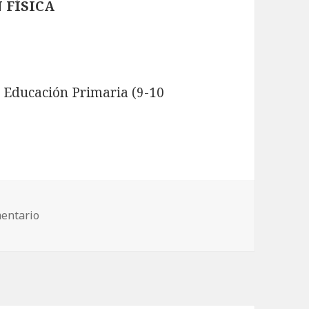
 FÍSICA
e Educación Primaria (9-10
na actividad
entario
en 2.2 Diseña una actividad