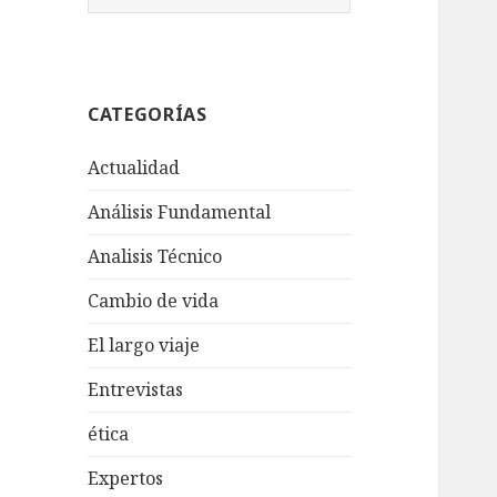
u
s
c
a
CATEGORÍAS
r
:
Actualidad
Análisis Fundamental
Analisis Técnico
Cambio de vida
El largo viaje
Entrevistas
ética
Expertos