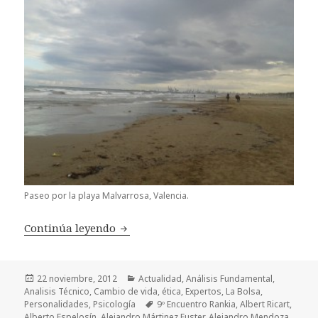
Paseo por la playa Malvarrosa, Valencia.
Continúa leyendo
¡Vaya encuentro!
Publicado
22 noviembre, 2012
Categorías
Actualidad
,
Análisis Fundamental
,
Analisis Técnico
el
,
Cambio de vida
,
ética
,
Expertos
,
La Bolsa
,
Personalidades
,
Psicología
Etiquetas
9º Encuentro Rankia
,
Albert Ricart
,
Alberto Espelosín
,
Alejandro Mártinez Fuster
,
Alejandro Mendoza
,