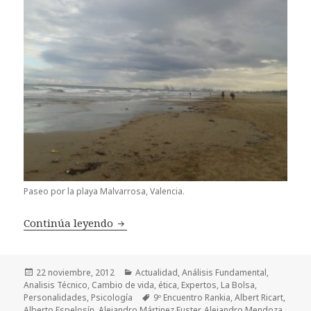
Paseo por la playa Malvarrosa, Valencia.
Continúa leyendo
¡Vaya encuentro!
Publicado
22 noviembre, 2012
Categorías
Actualidad
,
Análisis Fundamental
,
Analisis Técnico
el
,
Cambio de vida
,
ética
,
Expertos
,
La Bolsa
,
Personalidades
,
Psicología
Etiquetas
9º Encuentro Rankia
,
Albert Ricart
,
Alberto Espelosín
,
Alejandro Mártinez Fuster
,
Alejandro Mendoza
,