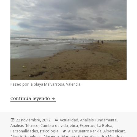
Paseo por la playa Malvarrosa, Valencia.
Continúa leyendo
¡Vaya encuentro!
Publicado
22 noviembre, 2012
Categorías
Actualidad
,
Análisis Fundamental
,
Analisis Técnico
el
,
Cambio de vida
,
ética
,
Expertos
,
La Bolsa
,
Personalidades
,
Psicología
Etiquetas
9º Encuentro Rankia
,
Albert Ricart
,
Alberto Espelosín
,
Alejandro Mártinez Fuster
,
Alejandro Mendoza
,