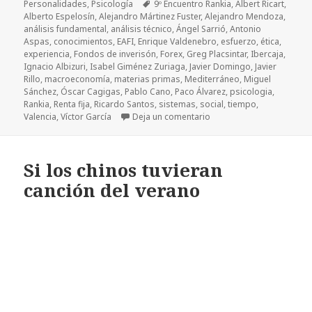
Personalidades
,
Psicología
Etiquetas
9º Encuentro Rankia
,
Albert Ricart
,
Alberto Espelosín
,
Alejandro Mártinez Fuster
,
Alejandro Mendoza
,
análisis fundamental
,
análisis técnico
,
Ángel Sarrió
,
Antonio
Aspas
,
conocimientos
,
EAFI
,
Enrique Valdenebro
,
esfuerzo
,
ética
,
experiencia
,
Fondos de inverisón
,
Forex
,
Greg Placsintar
,
Ibercaja
,
Ignacio Albizuri
,
Isabel Giménez Zuriaga
,
Javier Domingo
,
Javier
Rillo
,
macroeconomía
,
materias primas
,
Mediterráneo
,
Miguel
Sánchez
,
Óscar Cagigas
,
Pablo Cano
,
Paco Álvarez
,
psicologia
,
Rankia
,
Renta fija
,
Ricardo Santos
,
sistemas
,
social
,
tiempo
,
Valencia
,
Víctor García
Deja un comentario
en ¡Vaya encuentro!
Si los chinos tuvieran
canción del verano