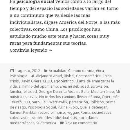
En
psicología social
vemos cómo a lo largo del
tiempo y del espacio las sociedades varían en torno
a un contínuum que va desde las más
individualistas, dígase América del Norte, a las más
colectivas, como China. Los psicólogos han
estudiado mucho este tema y hacen cosas muy
raras para fundamentar sus teorías.
Continúa leyendo
Si los chinos tuvieran canción del ver
Publicado
1 agosto, 2012
Categorías
Actualidad
,
Cambio de vida
,
ética
,
Psicología
el
Etiquetas
Alejandro Abad
,
Bisbal
,
Centroamérica
,
China
,
crisis
,
David Civera
,
EEUU
,
egocéntrico
,
El arte de amargarse la
vida
,
el himno del optimismo
,
Eres mi debilidad
,
Eurovisión
,
familia
,
felicidad
,
Georgie Dann
,
La Vida es Bella
,
Mediterráneo
,
Mi
música es tu voz
,
No todos los caminos llevan a Roma
,
Operación
Triunfo
,
OTI
,
paro
,
Paul Watzlawick
,
percepción
,
Políticos
,
prima
de riesgo
,
Psicología Social
,
Pulina Rubio
,
Que la detengan
,
Raimon Panikkar
,
record olímpico
,
reggae
,
Roma
,
sociedades
colectivistas
,
sociedades individualistas
,
sociedades
mediterráneas
,
Sudamérica
Deja un comentario
en Si los chinos tu