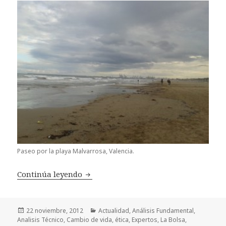
Paseo por la playa Malvarrosa, Valencia.
Continúa leyendo
¡Vaya encuentro!
Publicado
22 noviembre, 2012
Categorías
Actualidad
,
Análisis Fundamental
,
Analisis Técnico
el
,
Cambio de vida
,
ética
,
Expertos
,
La Bolsa
,