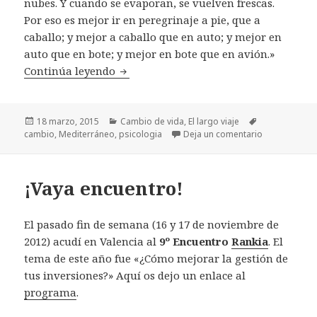
nubes. Y cuando se evaporan, se vuelven frescas.
Por eso es mejor ir en peregrinaje a pie, que a
caballo; y mejor a caballo que en auto; y mejor en
auto que en bote; y mejor en bote que en avión.»
Continúa leyendo
El largo viaje
Publicado
18 marzo, 2015
Categorías
Cambio de vida
,
El largo viaje
Etiquetas
cambio
el
,
Mediterráneo
,
psicologia
Deja un comentario
en El largo vi
¡Vaya encuentro!
El pasado fin de semana (16 y 17 de noviembre de
2012) acudí en Valencia al
9º Encuentro
Rankia
. El
tema de este año fue «¿Cómo mejorar la gestión de
tus inversiones?» Aquí os dejo un enlace al
programa
.