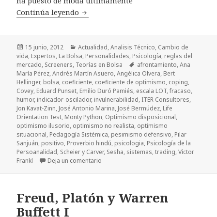
ha puesto de moda últimamente
Continúa leyendo
Coeficientes (2): Coeficiente de Optim
Publicado
15 junio, 2012
Categorías
Actualidad
,
Analisis Técnico
,
Cambio de
vida
el
,
Expertos
,
La Bolsa
,
Personalidades
,
Psicología
,
reglas del
mercado
,
Screeners
,
Teorías en Bolsa
Etiquetas
afrontamiento
,
Ana
María Pérez
,
Andrés Martín Asuero
,
Angélica Olvera
,
Bert
Hellinger
,
bolsa
,
coeficiente
,
coeficiente de optimismo
,
coping
,
Covey
,
Eduard Punset
,
Emilio Duró Pamiés
,
escala LOT
,
fracaso
,
humor
,
indicador-oscilador
,
invulnerabilidad
,
ITER Consultores
,
Jon Kavat-Zinn
,
José Antonio Marina
,
José Bermúdez
,
Life
Orientation Test
,
Monty Python
,
Optimismo disposicional
,
optimismo ilusorio
,
optimismo no realista
,
optimismo
situacional
,
Pedagogía Sistémica
,
pesimismo defensivo
,
Pilar
Sanjuán
,
positivo
,
Proverbio hindú
,
psicologia
,
Psicología de la
Persoanalidad
,
Scheier y Carver
,
Sesha
,
sistemas
,
trading
,
Victor
Frankl
Deja un comentario
en Coeficientes (2): Coeficiente de Opti
Freud, Platón y Warren
Buffett I