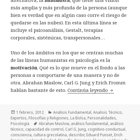
más amplia y más profunda de la persona (aunque
bien es verdad que en algún caso corre el riesgo de
quedarse en las nubes). En esta última línea se
incluye el psicoanálisis, Gestalt, terapias
corporales, sistémicas, transpersonales…
Uno de los ámbitos en los que se centran muchas
de las líneas humanistas en psicología es la
motivación
. Qué es lo que mueve en el fondo a las
personas a comportarse de una manera y no de
otra. Abrahan Maslow, Carl G. Jung y Erich Fromm
hablan bastante de esto.
Continúa leyendo
Freud, Platón
Publicado
1 febrero, 2012
Categorías
Análisis Fundamental
,
Analisis Técnico
,
Expertos
el
,
Filosofías y Religiones
,
La Bolsa
,
Personalidades
,
Psicología
Etiquetas
Abrahan Maslow
,
análisis fundamental
,
análisis
técnico
,
capacidad de control
,
Carl G. Jung
,
cognitivo-conductual
,
consciencia
,
cultura grecolatina
,
describir
,
Eduard Punset
,
Erich