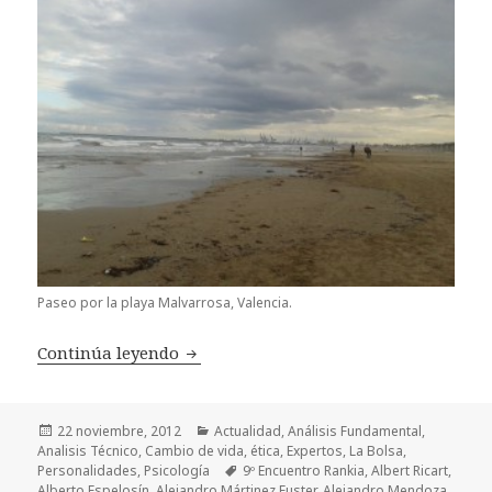
Paseo por la playa Malvarrosa, Valencia.
Continúa leyendo
¡Vaya encuentro!
Publicado
22 noviembre, 2012
Categorías
Actualidad
,
Análisis Fundamental
,
Analisis Técnico
el
,
Cambio de vida
,
ética
,
Expertos
,
La Bolsa
,
Personalidades
,
Psicología
Etiquetas
9º Encuentro Rankia
,
Albert Ricart
,
Alberto Espelosín
,
Alejandro Mártinez Fuster
,
Alejandro Mendoza
,