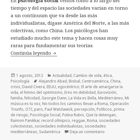
En
psicología social
vemos cómo a lo largo del
tiempo y del espacio las sociedades varían en torno
a un contínuum que va desde las más
individualistas, dígase América del Norte, a las más
colectivas, como China. Los psicólogos han
estudiado mucho este tema y hacen cosas muy
raras para fundamentar sus teorías.
Continúa leyendo
Si los chinos tuvieran canción del ver
Publicado
1 agosto, 2012
Categorías
Actualidad
,
Cambio de vida
,
ética
,
Psicología
el
Etiquetas
Alejandro Abad
,
Bisbal
,
Centroamérica
,
China
,
crisis
,
David Civera
,
EEUU
,
egocéntrico
,
El arte de amargarse la
vida
,
el himno del optimismo
,
Eres mi debilidad
,
Eurovisión
,
familia
,
felicidad
,
Georgie Dann
,
La Vida es Bella
,
Mediterráneo
,
Mi
música es tu voz
,
No todos los caminos llevan a Roma
,
Operación
Triunfo
,
OTI
,
paro
,
Paul Watzlawick
,
percepción
,
Políticos
,
prima
de riesgo
,
Psicología Social
,
Pulina Rubio
,
Que la detengan
,
Raimon Panikkar
,
record olímpico
,
reggae
,
Roma
,
sociedades
colectivistas
,
sociedades individualistas
,
sociedades
mediterráneas
,
Sudamérica
Deja un comentario
en Si los chinos tu