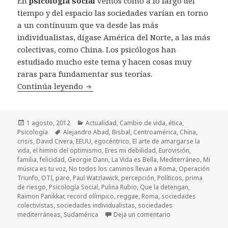
En
psicología social
vemos cómo a lo largo del
tiempo y del espacio las sociedades varían en torno
a un contínuum que va desde las más
individualistas, dígase América del Norte, a las más
colectivas, como China. Los psicólogos han
estudiado mucho este tema y hacen cosas muy
raras para fundamentar sus teorías.
Continúa leyendo
Si los chinos tuvieran canción del ver
Publicado
1 agosto, 2012
Categorías
Actualidad
,
Cambio de vida
,
ética
,
Psicología
el
Etiquetas
Alejandro Abad
,
Bisbal
,
Centroamérica
,
China
,
crisis
,
David Civera
,
EEUU
,
egocéntrico
,
El arte de amargarse la
vida
,
el himno del optimismo
,
Eres mi debilidad
,
Eurovisión
,
familia
,
felicidad
,
Georgie Dann
,
La Vida es Bella
,
Mediterráneo
,
Mi
música es tu voz
,
No todos los caminos llevan a Roma
,
Operación
Triunfo
,
OTI
,
paro
,
Paul Watzlawick
,
percepción
,
Políticos
,
prima
de riesgo
,
Psicología Social
,
Pulina Rubio
,
Que la detengan
,
Raimon Panikkar
,
record olímpico
,
reggae
,
Roma
,
sociedades
colectivistas
,
sociedades individualistas
,
sociedades
mediterráneas
,
Sudamérica
Deja un comentario
en Si los chinos tu