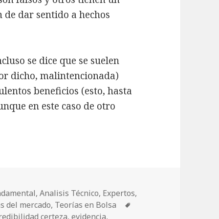
n de dar sentido a hechos
ncluso se dice que se suelen
or dicho, malintencionada)
lentos beneficios (esto, hasta
unque en este caso de otro
 rumores
undamental
,
Analisis Técnico
,
Expertos
,
as del mercado
,
Teorías en Bolsa
Etiquetas
redibilidad certeza
,
evidencia
,