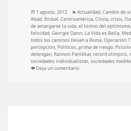
Publicado
1 agosto, 2012
Categorías
Actualidad
,
Cambio de v
Abad
el
,
Bisbal
,
Centroamérica
,
China
,
crisis
,
Da
de amargarse la vida
,
el himno del optimismo
felicidad
,
Georgie Dann
,
La Vida es Bella
,
Med
todos los caminos llevan a Roma
,
Operación T
percepción
,
Políticos
,
prima de riesgo
,
Psicolo
detengan
,
Raimon Panikkar
,
record olímpico
,
sociedades individualistas
,
sociedades medit
Deja un comentario
en Si los chinos tuvier