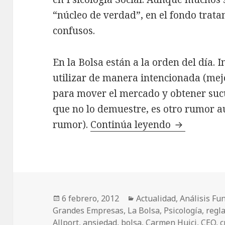
“núcleo de verdad”, en el fondo trata
confusos.
En la Bolsa están a la orden del día. I
utilizar de manera intencionada (mej
para mover el mercado y obtener sucu
que no lo demuestre, es otro rumor a
rumor).
Continúa leyendo
FACEBOOK,
Publicado
6 febrero, 2012
Categorías
Actualidad
,
Análisis F
Grandes Empresas
el
,
La Bolsa
,
Psicología
,
regl
Allport
,
ansiedad
,
bolsa
,
Carmen Huici
,
CEO
,
c