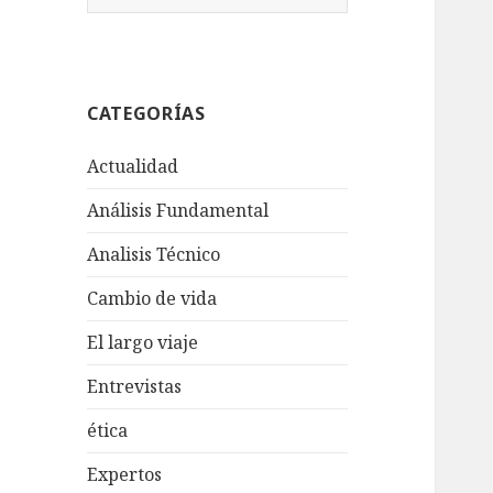
u
s
c
a
CATEGORÍAS
r
:
Actualidad
Análisis Fundamental
Analisis Técnico
Cambio de vida
El largo viaje
Entrevistas
ética
Expertos