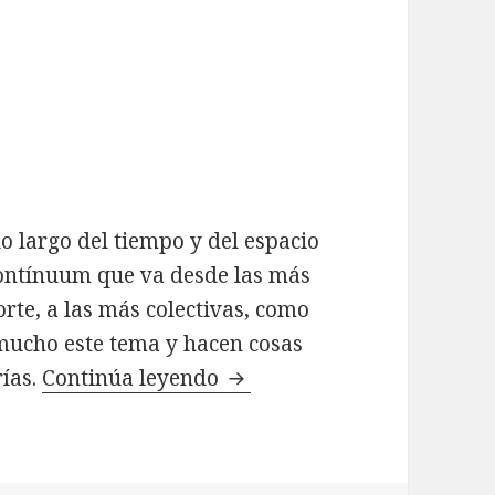
 largo del tiempo y del espacio
contínuum que va desde las más
orte, a las más colectivas, como
mucho este tema y hacen cosas
ías.
Continúa leyendo
Si los chinos tuvieran can