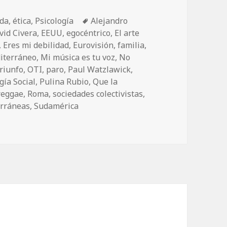
ida
,
ética
,
Psicología
Etiquetas
Alejandro
vid Civera
,
EEUU
,
egocéntrico
,
El arte
,
Eres mi debilidad
,
Eurovisión
,
familia
,
iterráneo
,
Mi música es tu voz
,
No
riunfo
,
OTI
,
paro
,
Paul Watzlawick
,
gía Social
,
Pulina Rubio
,
Que la
reggae
,
Roma
,
sociedades colectivistas
,
erráneas
,
Sudamérica
an canción del verano