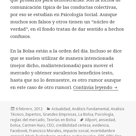
comunicación típica de las conductas colectivas,
por eso se estudian en Psicología Social. Aunque
muchos son falsos y otros tienen un “núcleo de
verdad”, en el fondo tratan de dar sentido a hechos
confusos.
En la Bolsa están a la orden del día. Incluso se dice
que se suelen utilizar de manera intencionada
(mejor dicho, malintencionada) para mover el
mercado y obtener suculentos beneficios (esto,
hasta que no lo demuestre, es otro rumor aunque
en este caso de otro rumor).
Continúa leyendo
FACEBOOK
Publicado
6 febrero, 2012
Categorías
Actualidad
,
Análisis Fundamental
,
Analisis
Técnico
el
,
Expertos
,
Grandes Empresas
,
La Bolsa
,
Psicología
,
reglas del mercado
,
Teorías en Bolsa
Etiquetas
Allport
,
ansiedad
,
bolsa
,
Carmen Huici
,
CEO
,
credibilidad certeza
,
evidencia
,
Facebook
,
Francisco Morales
,
impacto social
,
incertidumbre