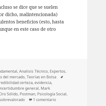
ncluso se dice que se suelen
or dicho, malintencionada)
lentos beneficios (esto, hasta
unque en este caso de otro
 rumores
undamental
,
Analisis Técnico
,
Expertos
,
as del mercado
,
Teorías en Bolsa
Etiquetas
redibilidad certeza
,
evidencia
,
incertidumbre general
,
Mark
Oro Sólido
,
Postman
,
Psicología Social
,
sobrevalorado
1 comentario
en FACEBOOK, rumores