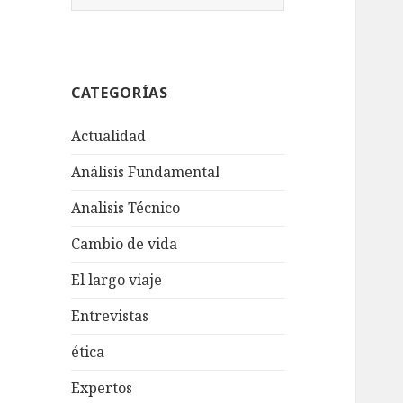
u
s
c
a
CATEGORÍAS
r
:
Actualidad
Análisis Fundamental
Analisis Técnico
Cambio de vida
El largo viaje
Entrevistas
ética
Expertos