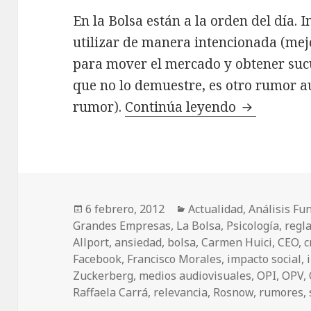
En la Bolsa están a la orden del día. I
utilizar de manera intencionada (mej
para mover el mercado y obtener sucu
que no lo demuestre, es otro rumor a
rumor).
Continúa leyendo
FACEBOOK,
Publicado
6 febrero, 2012
Categorías
Actualidad
,
Análisis F
Grandes Empresas
el
,
La Bolsa
,
Psicología
,
regl
Allport
,
ansiedad
,
bolsa
,
Carmen Huici
,
CEO
,
c
Facebook
,
Francisco Morales
,
impacto social
,
Zuckerberg
,
medios audiovisuales
,
OPI
,
OPV
,
Raffaela Carrá
,
relevancia
,
Rosnow
,
rumores
,