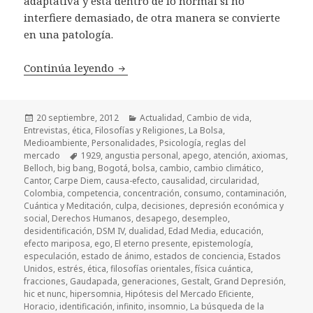
adaptativa y está dentro de lo normal si no
interfiere demasiado, de otra manera se convierte
en una patología.
Continúa leyendo
De la depresión a la economía del pe
Publicado
20 septiembre, 2012
Categorías
Actualidad
,
Cambio de vida
,
Entrevistas
el
,
ética
,
Filosofías y Religiones
,
La Bolsa
,
Medioambiente
,
Personalidades
,
Psicología
,
reglas del
mercado
Etiquetas
1929
,
angustia personal
,
apego
,
atención
,
axiomas
,
Belloch
,
big bang
,
Bogotá
,
bolsa
,
cambio
,
cambio climático
,
Cantor
,
Carpe Diem
,
causa-efecto
,
causalidad
,
circularidad
,
Colombia
,
competencia
,
concentración
,
consumo
,
contaminación
,
Cuántica y Meditación
,
culpa
,
decisiones
,
depresión económica y
social
,
Derechos Humanos
,
desapego
,
desempleo
,
desidentificación
,
DSM IV
,
dualidad
,
Edad Media
,
educación
,
efecto mariposa
,
ego
,
El eterno presente
,
epistemología
,
especulación
,
estado de ánimo
,
estados de conciencia
,
Estados
Unidos
,
estrés
,
ética
,
filosofías orientales
,
física cuántica
,
fracciones
,
Gaudapada
,
generaciones
,
Gestalt
,
Grand Depresión
,
hic et nunc
,
hipersomnia
,
Hipótesis del Mercado Eficiente
,
Horacio
,
identificación
,
infinito
,
insomnio
,
La búsqueda de la