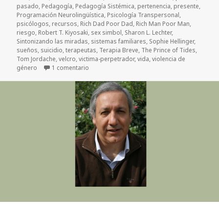
pasado
,
Pedagogía
,
Pedagogía Sistémica
,
pertenencia
,
presente
,
Programación Neurolingüística
,
Psicología Transpersonal
,
psicólogos
,
recursos
,
Rich Dad Poor Dad
,
Rich Man Poor Man
,
riesgo
,
Robert T. Kiyosaki
,
sex simbol
,
Sharon L. Lechter
,
Sintonizando las miradas
,
sistemas familiares
,
Sophie Hellinger
,
sueños
,
suicidio
,
terapeutas
,
Terapia Breve
,
The Prince of Tides
,
Tom Jordache
,
velcro
,
victima-perpetrador
,
vida
,
violencia de
género
1 comentario
en Madre rica, madre pobre… con Angélica Ol