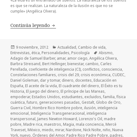
«La vida es un entramado de sueños. La naturaleza de los sueños
es que se realizan. La naturaleza de la ilusión es que no se
cumple» (Angélica Olvera).
Continúa leyendo
Madre rica, madre pobre… con Angéli
Publicado
9 noviembre, 2012
Categorías
Actualidad
,
Cambio de vida
,
Entrevistas
el
,
ética
,
Personalidades
,
Psicología
Etiquetas
Abismo
,
Adagio de Samuel Barber
,
amar
,
amor ciego
,
Angélica Olvera
,
Barbra Streisand
,
Bert Hellinger
,
bienestar
,
cambio
,
Carles
Perellada
,
coeficiente de inteligencia (CI)
,
conflictos
,
consciencia
,
Constelaciones familiares
,
crisis del 29
,
crisis económica
,
CUDEC
,
Daniel Goleman
,
dar y tomar
,
dinero
,
docentes
,
Educación en
España
,
El aceite de la vida
,
El cuadrante del dinero
,
El Éxito es tu
Historia
,
El juego del dinero
,
El príncipe de las Mareas
,
empoderar
,
Estados Unidos
,
estudiantes
,
excluidos
,
familia
,
física
cuántica
,
futuro
,
generaciones pasadas
,
Gestalt
,
Globo de Oro
,
Guerra Civil
,
Hombre Rico Hombre pobre
,
ilusión
,
inteligencia
emocional
,
Inteligencia Transgeneracional
,
inteligencia
transpersonal
,
James Newton Howard
,
Lorenzo's Oil
,
madre
pobre
,
Madre rica
,
maestros
,
Magia
,
mala conciencia
,
Mercè
Traveset
,
México
,
miedo
,
mirar
,
Nardone
,
Nick Nolte
,
niño
,
Nueva
York
,
nuevo
,
Órdenes del Amor
,
Padre Rico Padre Pobre
,
padres
,