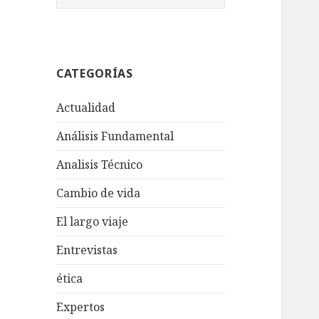
u
s
c
a
CATEGORÍAS
r
:
Actualidad
Análisis Fundamental
Analisis Técnico
Cambio de vida
El largo viaje
Entrevistas
ética
Expertos