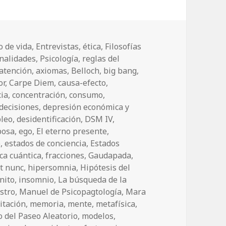
 de vida
,
Entrevistas
,
ética
,
Filosofías
nalidades
,
Psicología
,
reglas del
atención
,
axiomas
,
Belloch
,
big bang
,
or
,
Carpe Diem
,
causa-efecto
,
ia
,
concentración
,
consumo
,
decisiones
,
depresión económica y
leo
,
desidentificación
,
DSM IV
,
posa
,
ego
,
El eterno presente
,
o
,
estados de conciencia
,
Estados
ica cuántica
,
fracciones
,
Gaudapada
,
et nunc
,
hipersomnia
,
Hipótesis del
inito
,
insomnio
,
La búsqueda de la
stro
,
Manuel de Psicopagtología
,
Mara
itación
,
memoria
,
mente
,
metafísica
,
 del Paseo Aleatorio
,
modelos
,