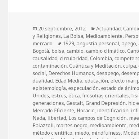
Publicado
20 septiembre, 2012
Categorías
Actualidad
,
Cambio
y Religiones
el
,
La Bolsa
,
Medioambiente
,
Perso
mercado
Etiquetas
1929
,
angustia personal
,
apego
,
Bogotá
,
bolsa
,
cambio
,
cambio climático
,
Cant
causalidad
,
circularidad
,
Colombia
,
competenc
contaminación
,
Cuántica y Meditación
,
culpa
,
social
,
Derechos Humanos
,
desapego
,
desemp
dualidad
,
Edad Media
,
educación
,
efecto mari
epistemología
,
especulación
,
estado de ánim
Unidos
,
estrés
,
ética
,
filosofías orientales
,
fís
generaciones
,
Gestalt
,
Grand Depresión
,
hic 
Mercado Eficiente
,
Horacio
,
identificación
,
inf
Nada
,
libertad
,
Los campos de Cognición
,
mae
Palazzoli
,
martes negro
,
medioambiente
,
med
método científico
,
miedo
,
mindfulness
,
Modelo