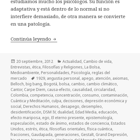
estudiamos mucho los psicólogos. Su función es
adaptativa y está dentro de lo normal si no
interfiere demasiado, de otra manera se convierte
en una patología.
Continúa leyendo
De la depresión a la economía del pe
Publicado
20 septiembre, 2012
Categorías
Actualidad
,
Cambio de vida
,
Entrevistas
el
,
ética
,
Filosofías y Religiones
,
La Bolsa
,
Medioambiente
,
Personalidades
,
Psicología
,
reglas del
mercado
Etiquetas
1929
,
angustia personal
,
apego
,
atención
,
axiomas
,
Belloch
,
big bang
,
Bogotá
,
bolsa
,
cambio
,
cambio climático
,
Cantor
,
Carpe Diem
,
causa-efecto
,
causalidad
,
circularidad
,
Colombia
,
competencia
,
concentración
,
consumo
,
contaminación
,
Cuántica y Meditación
,
culpa
,
decisiones
,
depresión económica y
social
,
Derechos Humanos
,
desapego
,
desempleo
,
desidentificación
,
DSM IV
,
dualidad
,
Edad Media
,
educación
,
efecto mariposa
,
ego
,
El eterno presente
,
epistemología
,
especulación
,
estado de ánimo
,
estados de conciencia
,
Estados
Unidos
,
estrés
,
ética
,
filosofías orientales
,
física cuántica
,
fracciones
,
Gaudapada
,
generaciones
,
Gestalt
,
Grand Depresión
,