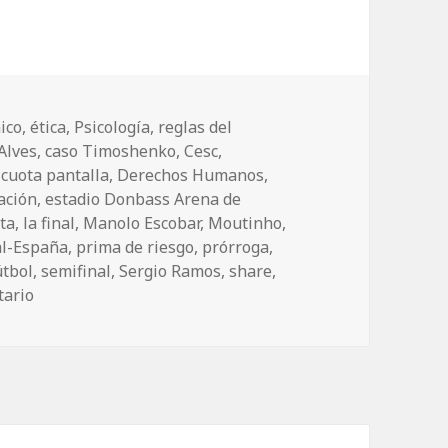
ico
,
ética
,
Psicología
,
reglas del
Alves
,
caso Timoshenko
,
Cesc
,
,
cuota pantalla
,
Derechos Humanos
,
ación
,
estadio Donbass Arena de
sta
,
la final
,
Manolo Escobar
,
Moutinho
,
al-España
,
prima de riesgo
,
prórroga
,
útbol
,
semifinal
,
Sergio Ramos
,
share
,
tario
en Portugal-España: emociones, especulación, arbitraje 