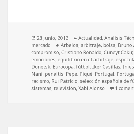
Publicado
28 junio, 2012
Categorías
Actualidad
,
Analisis Técn
mercado
el
Etiquetas
Arbeloa
,
arbitraje
,
bolsa
,
Bruno 
compromiso
,
Cristiano Ronaldo
,
Cuneyt Cakir
emociones
,
equilibrio en el arbitraje
,
especul
Donetsk
,
Eurocopa
,
fútbol
,
Iker Casillas
,
Inie
Nani
,
penaltis
,
Pepe
,
Piqué
,
Portugal
,
Portug
racismo
,
Rui Patricio
,
selección española de f
sistemas
,
televisión
,
Xabi Alonso
1 comen