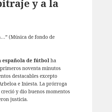
itraje y a la
as…” (Música de fondo de
n española de fútbol
ha
s primeros noventa minutos
ntos destacables excepto
rbeloa e Iniesta. La prórroga
se creció y dio buenos momentos
ron justicia.
ociones, especulación, arbitraje y a la final