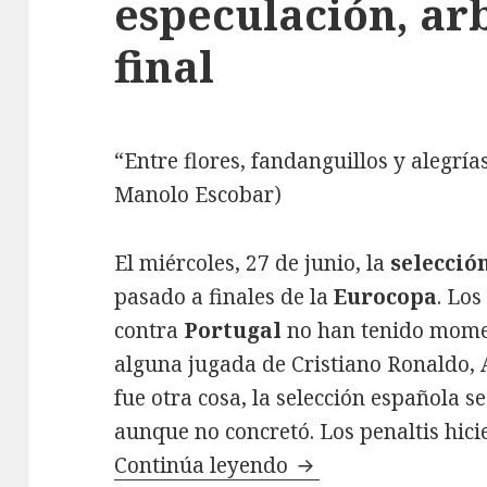
especulación, arb
final
“Entre flores, fandanguillos y alegrí
Manolo Escobar)
El miércoles, 27 de junio, la
selecció
pasado a finales de la
Eurocopa
. Lo
contra
Portugal
no han tenido mome
alguna jugada de Cristiano Ronaldo, A
fue otra cosa, la selección española 
aunque no concretó. Los penaltis hicie
Continúa leyendo
Portugal-España: em