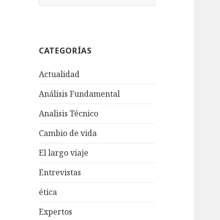
u
s
c
a
CATEGORÍAS
r
:
Actualidad
Análisis Fundamental
Analisis Técnico
Cambio de vida
El largo viaje
Entrevistas
ética
Expertos