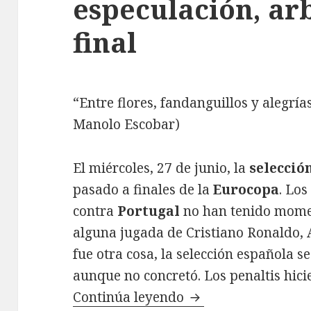
especulación, arb
final
“Entre flores, fandanguillos y alegrí
Manolo Escobar)
El miércoles, 27 de junio, la
selecció
pasado a finales de la
Eurocopa
. Lo
contra
Portugal
no han tenido mome
alguna jugada de Cristiano Ronaldo, A
fue otra cosa, la selección española 
aunque no concretó. Los penaltis hicie
Continúa leyendo
Portugal-España: em