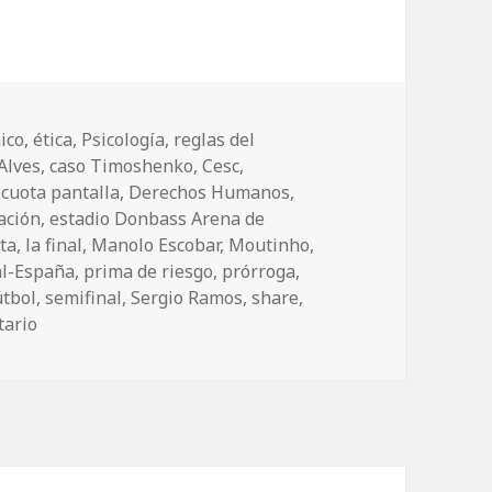
ico
,
ética
,
Psicología
,
reglas del
Alves
,
caso Timoshenko
,
Cesc
,
,
cuota pantalla
,
Derechos Humanos
,
ación
,
estadio Donbass Arena de
sta
,
la final
,
Manolo Escobar
,
Moutinho
,
al-España
,
prima de riesgo
,
prórroga
,
útbol
,
semifinal
,
Sergio Ramos
,
share
,
tario
en Portugal-España: emociones, especulación, arbitraje 