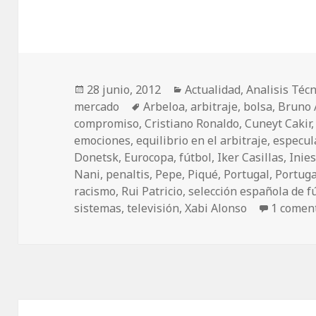
Publicado
28 junio, 2012
Categorías
Actualidad
,
Analisis Técn
mercado
el
Etiquetas
Arbeloa
,
arbitraje
,
bolsa
,
Bruno 
compromiso
,
Cristiano Ronaldo
,
Cuneyt Cakir
emociones
,
equilibrio en el arbitraje
,
especul
Donetsk
,
Eurocopa
,
fútbol
,
Iker Casillas
,
Inie
Nani
,
penaltis
,
Pepe
,
Piqué
,
Portugal
,
Portug
racismo
,
Rui Patricio
,
selección española de f
sistemas
,
televisión
,
Xabi Alonso
1 comen