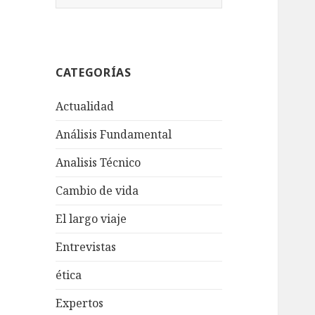
u
s
c
a
CATEGORÍAS
r
:
Actualidad
Análisis Fundamental
Analisis Técnico
Cambio de vida
El largo viaje
Entrevistas
ética
Expertos