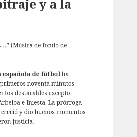
itraje y a la
as…” (Música de fondo de
n española de fútbol
ha
s primeros noventa minutos
ntos destacables excepto
rbeloa e Iniesta. La prórroga
se creció y dio buenos momentos
ron justicia.
ociones, especulación, arbitraje y a la final