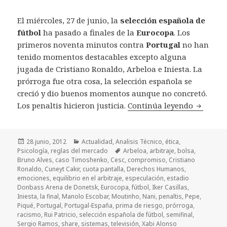
El miércoles, 27 de junio, la
selección española de
fútbol
ha pasado a finales de la
Eurocopa
. Los
primeros noventa minutos contra
Portugal
no han
tenido momentos destacables excepto alguna
jugada de Cristiano Ronaldo, Arbeloa e Iniesta. La
prórroga fue otra cosa, la selección española se
creció y dio buenos momentos aunque no concretó.
Los penaltis hicieron justicia.
Continúa leyendo
Portugal
Publicado
28 junio, 2012
Categorías
Actualidad
,
Analisis Técnico
,
ética
,
Psicología
el
,
reglas del mercado
Etiquetas
Arbeloa
,
arbitraje
,
bolsa
,
Bruno Alves
,
caso Timoshenko
,
Cesc
,
compromiso
,
Cristiano
Ronaldo
,
Cuneyt Cakir
,
cuota pantalla
,
Derechos Humanos
,
emociones
,
equilibrio en el arbitraje
,
especulación
,
estadio
Donbass Arena de Donetsk
,
Eurocopa
,
fútbol
,
Iker Casillas
,
Iniesta
,
la final
,
Manolo Escobar
,
Moutinho
,
Nani
,
penaltis
,
Pepe
,
Piqué
,
Portugal
,
Portugal-España
,
prima de riesgo
,
prórroga
,
racismo
,
Rui Patricio
,
selección española de fútbol
,
semifinal
,
Sergio Ramos
,
share
,
sistemas
,
televisión
,
Xabi Alonso