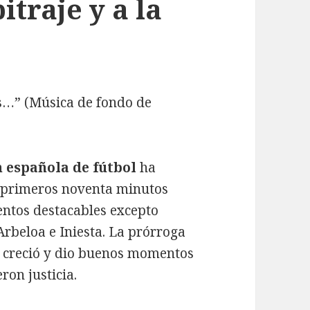
itraje y a la
as…” (Música de fondo de
n española de fútbol
ha
s primeros noventa minutos
ntos destacables excepto
rbeloa e Iniesta. La prórroga
se creció y dio buenos momentos
ron justicia.
ociones, especulación, arbitraje y a la final