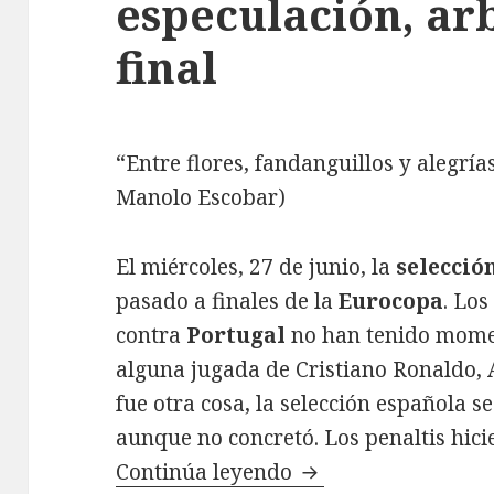
especulación, arb
final
“Entre flores, fandanguillos y alegrí
Manolo Escobar)
El miércoles, 27 de junio, la
selecció
pasado a finales de la
Eurocopa
. Lo
contra
Portugal
no han tenido mome
alguna jugada de Cristiano Ronaldo, A
fue otra cosa, la selección española 
aunque no concretó. Los penaltis hicie
Continúa leyendo
Portugal-España: em