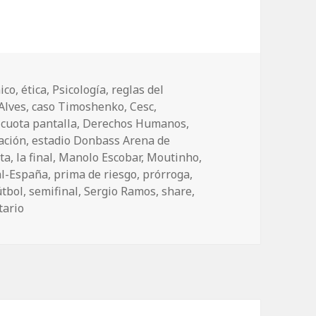
ico
,
ética
,
Psicología
,
reglas del
Alves
,
caso Timoshenko
,
Cesc
,
,
cuota pantalla
,
Derechos Humanos
,
ación
,
estadio Donbass Arena de
sta
,
la final
,
Manolo Escobar
,
Moutinho
,
al-España
,
prima de riesgo
,
prórroga
,
útbol
,
semifinal
,
Sergio Ramos
,
share
,
tario
en Portugal-España: emociones, especulación, arbitraje 