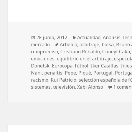
Publicado
28 junio, 2012
Categorías
Actualidad
,
Analisis Técn
mercado
el
Etiquetas
Arbeloa
,
arbitraje
,
bolsa
,
Bruno 
compromiso
,
Cristiano Ronaldo
,
Cuneyt Cakir
emociones
,
equilibrio en el arbitraje
,
especul
Donetsk
,
Eurocopa
,
fútbol
,
Iker Casillas
,
Inie
Nani
,
penaltis
,
Pepe
,
Piqué
,
Portugal
,
Portug
racismo
,
Rui Patricio
,
selección española de f
sistemas
,
televisión
,
Xabi Alonso
1 comen