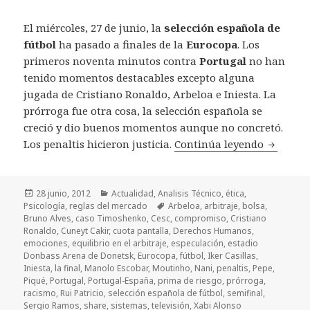
El miércoles, 27 de junio, la
selección española de
fútbol
ha pasado a finales de la
Eurocopa
. Los
primeros noventa minutos contra
Portugal
no han
tenido momentos destacables excepto alguna
jugada de Cristiano Ronaldo, Arbeloa e Iniesta. La
prórroga fue otra cosa, la selección española se
creció y dio buenos momentos aunque no concretó.
Los penaltis hicieron justicia.
Continúa leyendo
Portugal
Publicado
28 junio, 2012
Categorías
Actualidad
,
Analisis Técnico
,
ética
,
Psicología
el
,
reglas del mercado
Etiquetas
Arbeloa
,
arbitraje
,
bolsa
,
Bruno Alves
,
caso Timoshenko
,
Cesc
,
compromiso
,
Cristiano
Ronaldo
,
Cuneyt Cakir
,
cuota pantalla
,
Derechos Humanos
,
emociones
,
equilibrio en el arbitraje
,
especulación
,
estadio
Donbass Arena de Donetsk
,
Eurocopa
,
fútbol
,
Iker Casillas
,
Iniesta
,
la final
,
Manolo Escobar
,
Moutinho
,
Nani
,
penaltis
,
Pepe
,
Piqué
,
Portugal
,
Portugal-España
,
prima de riesgo
,
prórroga
,
racismo
,
Rui Patricio
,
selección española de fútbol
,
semifinal
,
Sergio Ramos
,
share
,
sistemas
,
televisión
,
Xabi Alonso