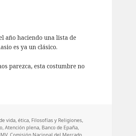
el año haciendo una lista de
sio es ya un clásico.
nos parezca, esta costumbre no
nos Propósitos para el Nuevo Año
de vida
,
ética
,
Filosofías y Religiones
,
o
,
Atención plena
,
Banco de Epaña
,
NMV
,
Comisión Nacional del Mercado