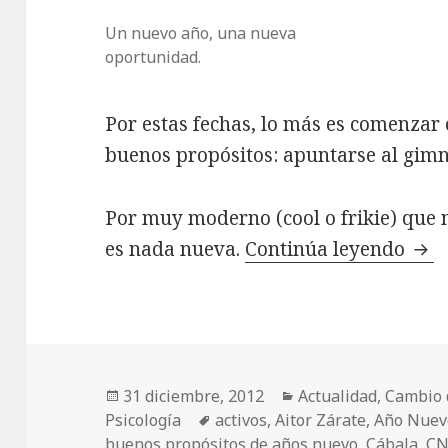
Un nuevo año, una nueva
oportunidad.
Por estas fechas, lo más es comenzar 
buenos propósitos: apuntarse al gimna
Por muy moderno (cool o frikie) que 
es nada nueva.
Continúa leyendo
Bue
Publicado
31 diciembre, 2012
Categorías
Actualidad
,
Cambio 
Psicología
el
Etiquetas
activos
,
Aitor Zárate
,
Año Nuev
buenos propósitos de años nuevo
,
Cábala
,
C