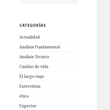
u
s
c
a
CATEGORÍAS
r
:
Actualidad
Análisis Fundamental
Analisis Técnico
Cambio de vida
El largo viaje
Entrevistas
ética
Expertos